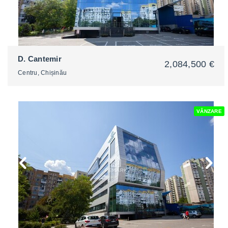
D. Cantemir
2,084,500 €
Centru, Chișinău
VÂNZARE
2