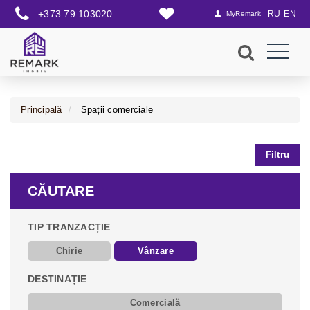
+373 79 103020
RU
EN
MyRemark
Principală
Spații comerciale
Filtru
CĂUTARE
TIP TRANZACȚIE
Chirie
Vânzare
DESTINAȚIE
Comercială