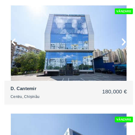
VÂNZARE
2
D. Cantemir
180,000 €
Centru, Chișinău
VÂNZARE
2