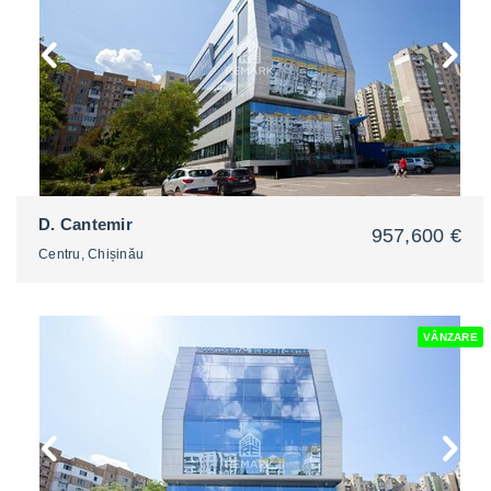
D. Cantemir
957,600 €
Centru, Chișinău
VÂNZARE
2