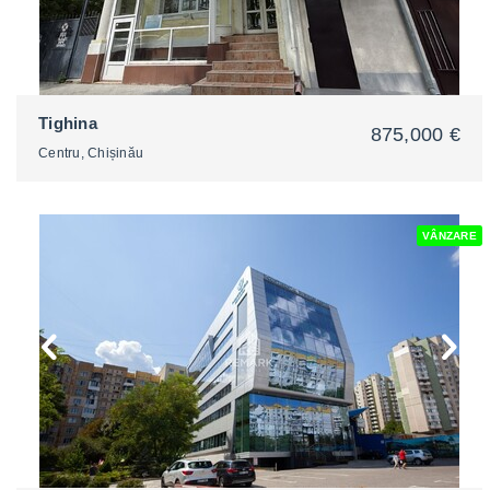
Tighina
875,000 €
Centru, Chișinău
VÂNZARE
2