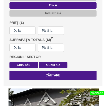
Oficii
Industrială
PREȚ (€)
-
2
SUPRAFAȚA TOTALĂ (M)
-
REGIUNI / SECTOR
Chișinău
Suburbie
CĂUTARE
VÂNZARE