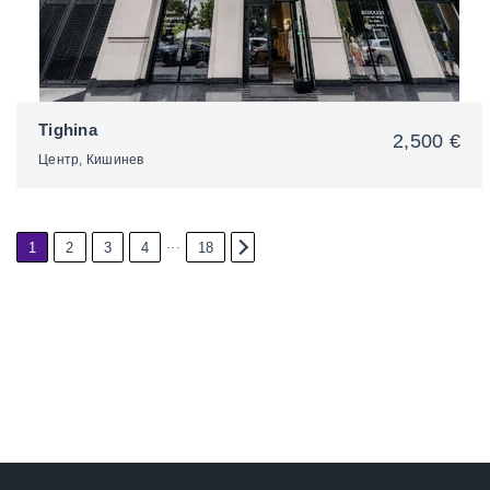
Tighina
2,500 €
Центр, Кишинев
...
1
2
3
4
18
2