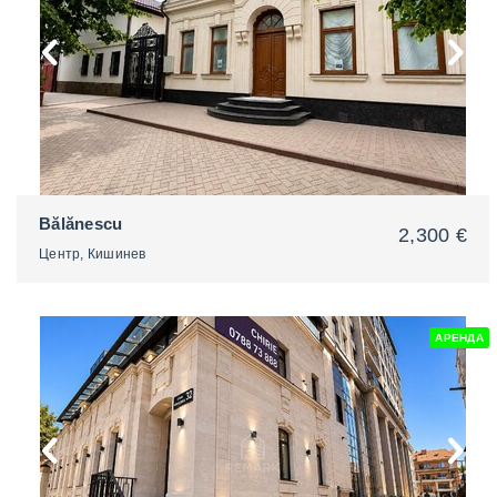
Bălănescu
2,300 €
Центр, Кишинев
АРЕНДА
2