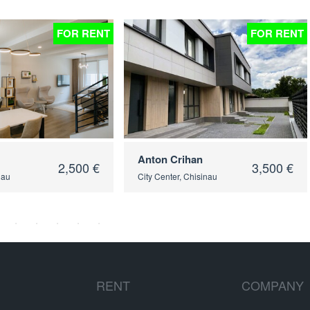
FOR RENT
FOR RENT
Anton Crihan
2,500 €
3,500 €
nau
City Center, Chisinau
RENT
COMPANY