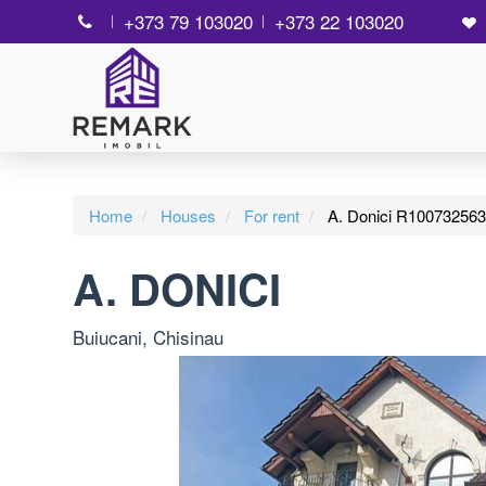
+373 79 103020
+373 22 103020
Home
Houses
For rent
A. Donici R100732563
A. DONICI
Buiucani, Chisinau