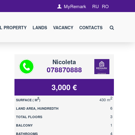
MyRemark
RU
RO
L PROPERTY
LANDS
VACANCY
CONTACTS
Nicoleta
078870888
3,000 €
2
2
430 m
SURFACE ( М
)
6
LAND AREA, HUNDREDTH
3
TOTAL FLOORS
1
BALCONY
4
BATHROOMS