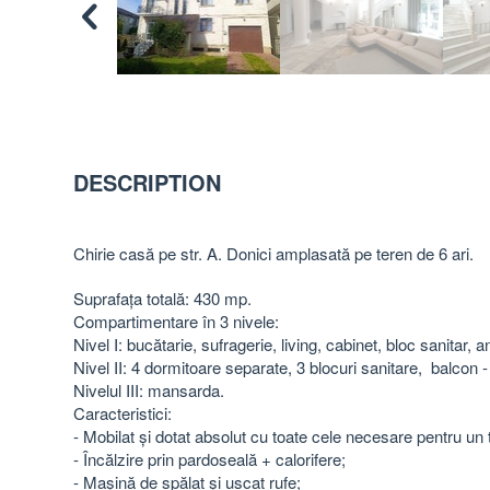
DESCRIPTION
Chirie casă pe str. A. Donici amplasată pe teren de 6 ari.
Suprafața totală: 430 mp.
Compartimentare în 3 nivele:
Nivel I: bucătarie, sufragerie, living, cabinet, bloc sanitar, a
Nivel II: 4 dormitoare separate, 3 blocuri sanitare, balcon -
Nivelul III: mansarda.
Caracteristici:
- Mobilat și dotat absolut cu toate cele necesare pentru un t
- Încălzire prin pardoseală + calorifere;
- Mașină de spălat și uscat rufe;