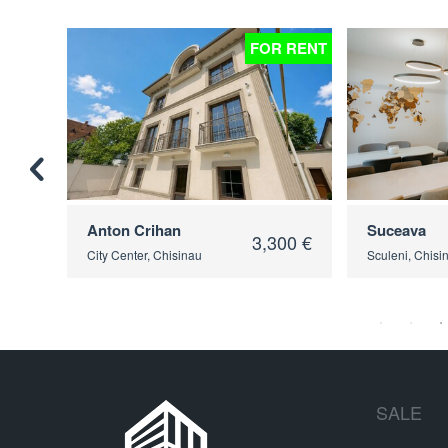
 RENT
FOR RENT
Anton Crihan
Suceava
00 €
3,300 €
City Center, Chisinau
Sculeni, Chisi
SALE