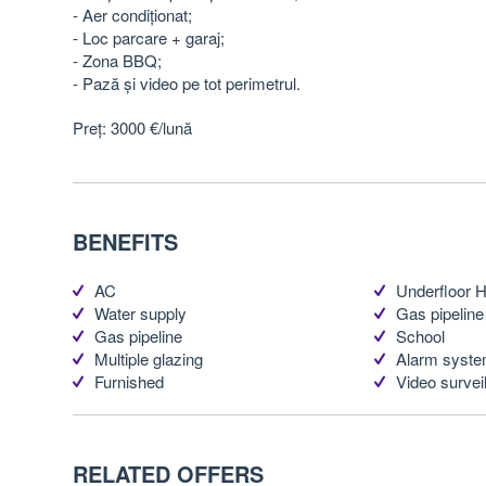
- Aer condiționat;
- Loc parcare + garaj;
- Zona BBQ;
- Pază și video pe tot perimetrul.
Preț: 3000 €/lună
BENEFITS
AC
Underfloor H
Water supply
Gas pipeline
Gas pipeline
School
Multiple glazing
Alarm syst
Furnished
Video survei
RELATED OFFERS