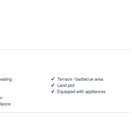
eating
Terrace / barbecue area
Land plot
Equipped with appliances
em
llance