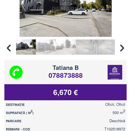
Tatiana B
078873888
6,670 €
Oficii, Oficii
DESTINAȚIE
2
2
500 m
SUPRAFAȚĂ ( М
)
Deschisă
PARCARE
T102518972
REMARK - COD