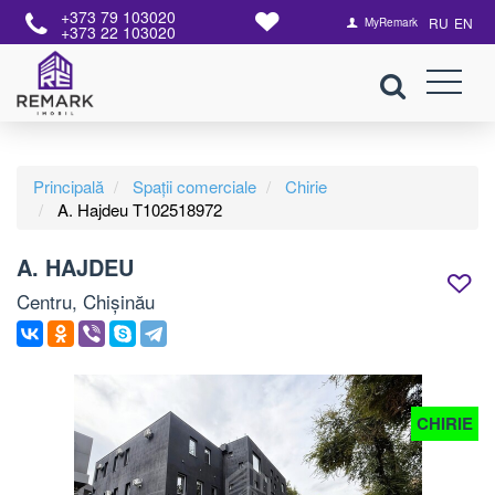
+373 79 103020
RU
EN
MyRemark
+373 22 103020
Principală
Spații comerciale
Chirie
A. Hajdeu T102518972
A. HAJDEU
Centru, Chișinău
CHIRIE