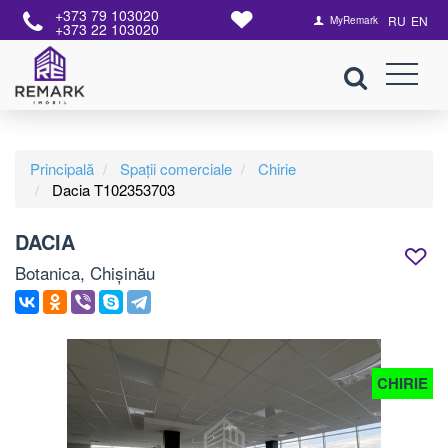
+373 79 103020
RU
EN
MyRemark
+373 22 103020
Principală
Spații comerciale
Chirie
Dacia T102353703
DACIA
Botanica, Chișinău
CHIRIE