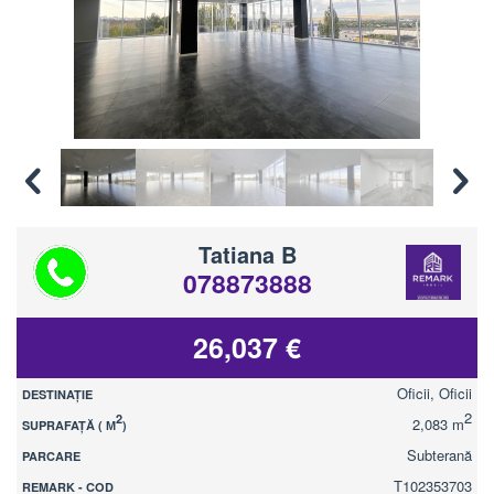
Tatiana B
078873888
26,037 €
Oficii, Oficii
DESTINAȚIE
2
2
2,083 m
SUPRAFAȚĂ ( М
)
Subterană
PARCARE
T102353703
REMARK - COD