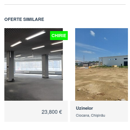
OFERTE SIMILARE
E
CHIRIE
Uzinelor
27,300 €
Ciocana, Chișinău