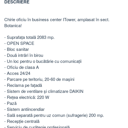
DESCRIERE
Chirie oficiu în business center ITower, amplasat în sect.
Botanica!
- Suprafața totală 2083 mp.
- OPEN SPACE
- Bloc sanitar
- Două intrări în birou
- Un loc pentru o bucătărie cu comunicații
- Oficiu de clasa A
- Acces 24/24
- Parcare pe teritoriu, 20-60 de mașini
- Reclama pe fațadă
- Sistem de ventilare și climatizare DAIKIN
- Rețea electrică: 220 W
- Pază
- Sistem antiincendiar
- Sală separată pentru uz comun (sufragerie) 200 mp.
- Recepție centrală
- Serviciu de curățenie profesională