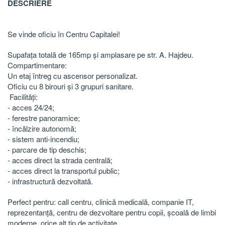
DESCRIERE
Se vinde oficiu în Centru Capitalei!
Supafața totală de 165mp și amplasare pe str. A. Hajdeu.
Compartimentare:
Un etaj întreg cu ascensor personalizat.
Oficiu cu 8 birouri și 3 grupuri sanitare.
Facilități:
- acces 24/24;
- ferestre panoramice;
- încălzire autonomă;
- sistem anti-incendiu;
- parcare de tip deschis;
- acces direct la strada centrală;
- acces direct la transportul public;
- infrastructură dezvoltată.
Perfect pentru: call centru, clinică medicală, companie IT,
reprezentanță, centru de dezvoltare pentru copii, școală de limbi
moderne, orice alt tip de activitate.