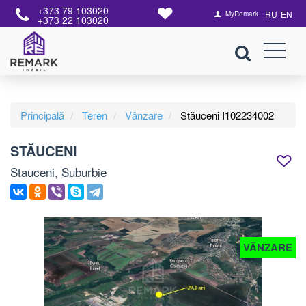
+373 79 103020
RU
EN
MyRemark
+373 22 103020
Principală
Teren
Vânzare
Stăuceni I102234002
STĂUCENI
Stauceni, Suburbie
VÂNZARE