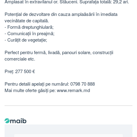
Amplasat în extravilanul or. Stăuceni. Suprafața totală: 29,2 ari.
Potențial de dezvoltare din cauza amplaăsării în imediata
vecinătate de capitală.
- Formă dreptunghiulară;
- Comunicații în preajmă;
- Curățit de vegetație;
Perfect pentru fermă, livadă, panouri solare, construcții
comerciale etc.
Preț: 277 500 €
Pentru detalii apelați pe numărul: 0798 70 888
Mai multe oferte găsiți pe: www.remark.md