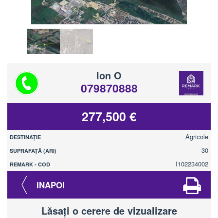
Ion O
079870888
277,500 €
Agricole
DESTINAȚIE
30
SUPRAFAȚĂ (ARI)
I102234002
REMARK - COD
INAPOI
Lăsați o cerere de vizualizare