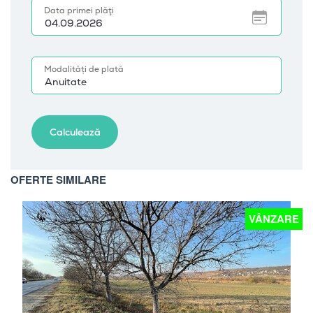
OFERTE SIMILARE
E
VÂNZARE