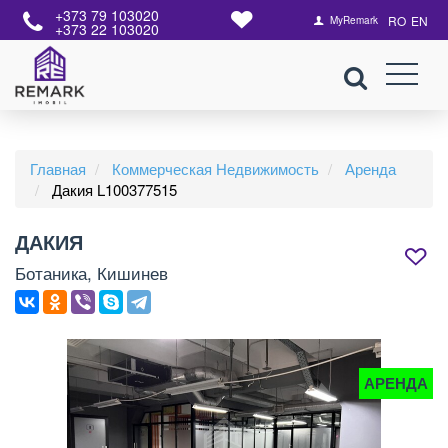
+373 79 103020
RO
EN
MyRemark
+373 22 103020
Главная
Коммерческая Недвижимость
Аренда
Дакия L100377515
ДАКИЯ
Ботаника, Кишинев
АРЕНДА