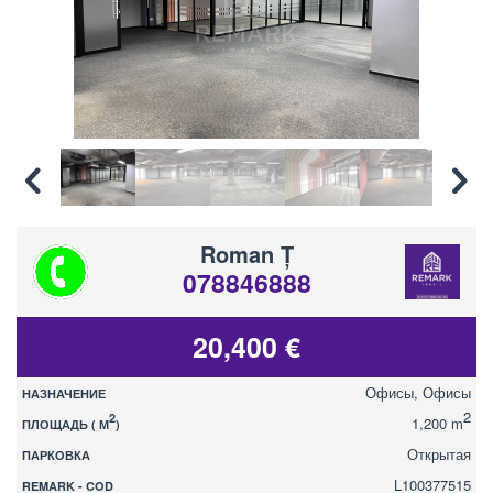
Roman Ț
078846888
20,400 €
Офисы, Офисы
НАЗНАЧЕНИЕ
2
2
1,200 m
ПЛОЩАДЬ ( М
)
Открытая
ПАРКОВКА
L100377515
REMARK - COD