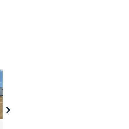
АРЕНДА
Mihai Viteazul
Mircea cel Bătrân