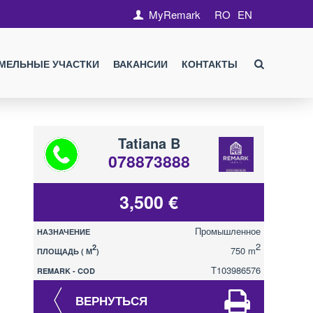
MyRemark
RO
EN
МЕЛЬНЫЕ УЧАСТКИ
ВАКАНСИИ
КОНТАКТЫ
Tatiana B
078873888
3,500 €
Промышленное
НАЗНАЧЕНИЕ
2
2
750 m
ПЛОЩАДЬ ( М
)
T103986576
REMARK - COD
ВЕРНУТЬСЯ