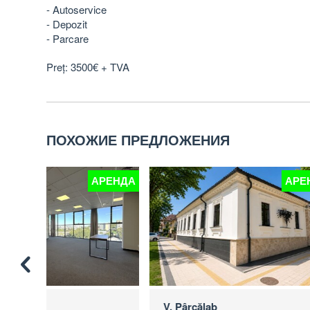
- Autoservice
- Depozit
- Parcare
Preț: 3500€ + TVA
ПОХОЖИЕ ПРЕДЛОЖЕНИЯ
РЕНДА
АРЕНДА
V. Pârcălab
M. Emines