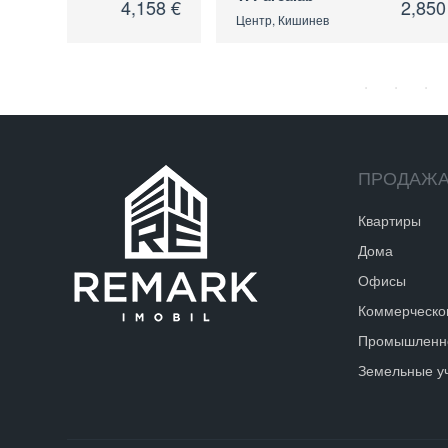
58 €
2,850 €
Центр, Кишинев
Центр, Кишин
ПРОДАЖ
Квартиры
Дома
Офисы
Коммерческо
Промышленно
Земельные у