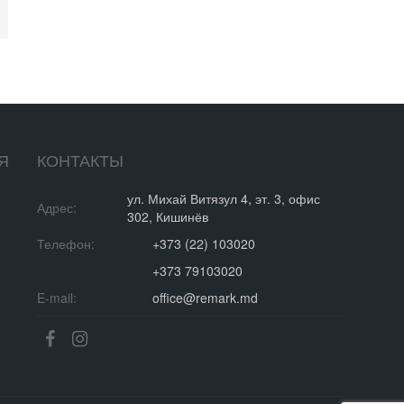
2,880 €
Центр, Кишинев
Чеканы, Кишинев
Я
КОНТАКТЫ
ул. Михай Витязул 4, эт. 3, офис
Адрес:
302, Кишинёв
Телефон:
+373 (22) 103020
Телефон:
+373 79103020
E-mail:
office@remark.md