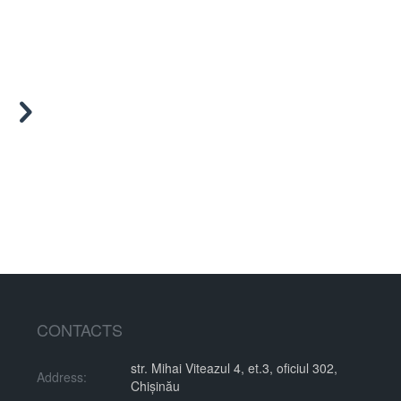
FOR RENT
Dacia
Dacia
20,400 €
Botanica, Chisinau
Botanica, Chisinau
CONTACTS
str. Mihai Viteazul 4, et.3, oficiul 302,
Address:
Chișinău