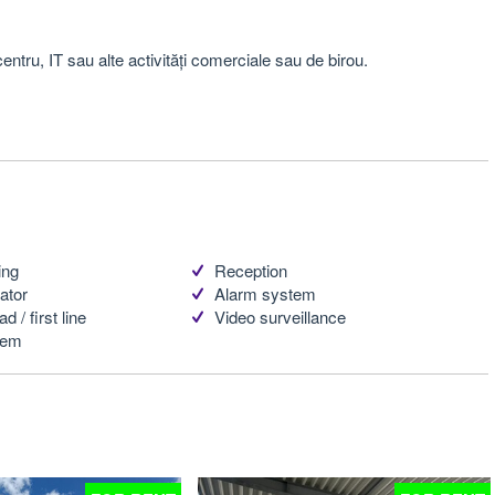
centru, IT sau alte activități comerciale sau de birou.
ing
Reception
ator
Alarm system
d / first line
Video surveillance
tem