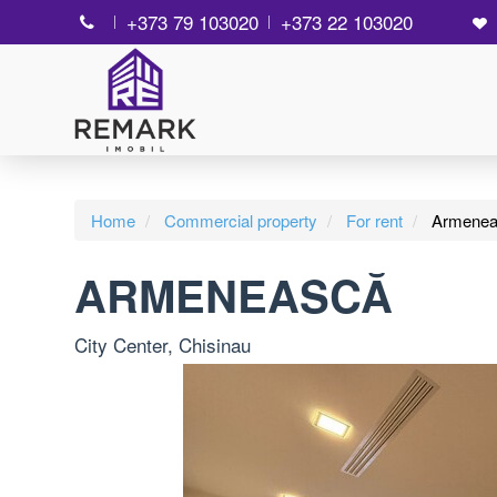
+373 79 103020
+373 22 103020
Home
Commercial property
For rent
Armenea
ARMENEASCĂ
City Center, Chisinau