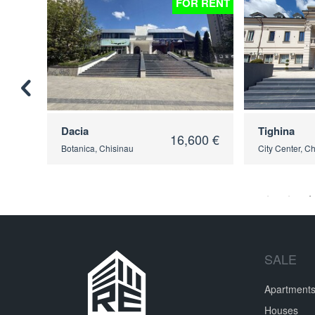
 RENT
FOR RENT
Dacia
Tighina
00 €
16,600 €
Botanica, Chisinau
City Center, C
SALE
Apartment
Houses