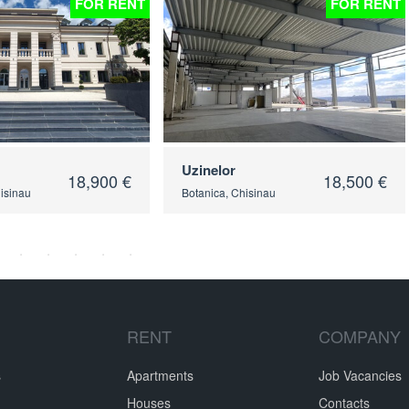
FOR RENT
FOR RENT
Uzinelor
18,900 €
18,500 €
hisinau
Botanica, Chisinau
RENT
COMPANY
s
Apartments
Job Vacancies
Houses
Contacts