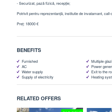
- Securizat, pază fizică, recepție;
Potrivit pentru reprezentanță, institutie de invatamant, call-
Preț: 18000 €
BENEFITS
Furnished
Multiple glaz
AC
Power gener
Water supply
Exit to the roa
Supply of electricity
Heating sys
RELATED OFFERS