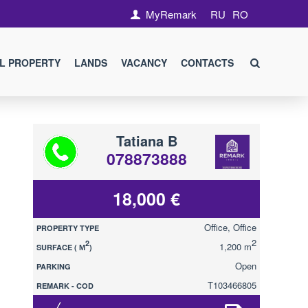
MyRemark
RU
RO
L PROPERTY
LANDS
VACANCY
CONTACTS
Tatiana B
078873888
18,000 €
Office, Office
PROPERTY TYPE
2
2
1,200 m
SURFACE ( М
)
Open
PARKING
T103466805
REMARK - COD