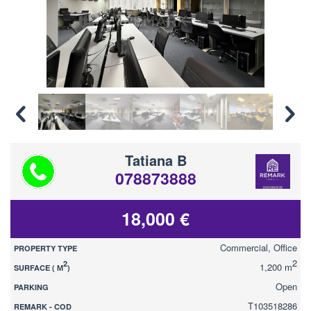
Tatiana B
078873888
18,000 €
Commercial, Office
PROPERTY TYPE
2
2
1,200 m
SURFACE ( М
)
Open
PARKING
T103518286
REMARK - COD