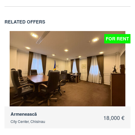
RELATED OFFERS
T
FOR RENT
Armenească
18,000 €
City Center, Chisinau