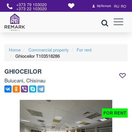
+373 79 103020
RU
RO
MyRemark
+373 22 103020
Home
Commercial property
For rent
Ghioceilor T103518286
GHIOCEILOR
Buiucani, Chisinau
FOR RENT