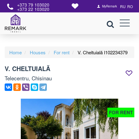
+373 79 103020
RU
RO
MyRemark
+373 22 103020
Home
Houses
For rent
V. Cheltuială I102234379
V. CHELTUIALĂ
Telecentru, Chisinau
FOR RENT