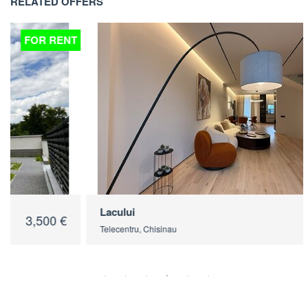
RELATED OFFERS
T
FOR RENT
Lacului
3,500 €
Telecentru, Chisinau