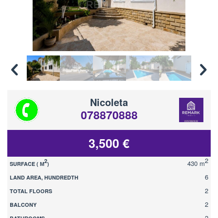
Nicoleta
078870888
3,500 €
2
2
430 m
SURFACE ( М
)
6
LAND AREA, HUNDREDTH
2
TOTAL FLOORS
2
BALCONY
2