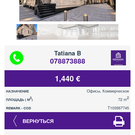
Tatiana B
078873888
1,440 €
Офисы, Коммерческое
НАЗНАЧЕНИЕ
2
2
72 m
ПЛОЩАДЬ ( М
)
T103567745
REMARK - COD
ВЕРНУТЬСЯ